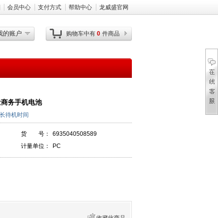
]
会员中心
支付方式
帮助中心
龙威盛官网
我的账户
购物车中有
0
件商品
量商务手机电池
延长待机时间
货 号：
6935040508589
计量单位：
PC