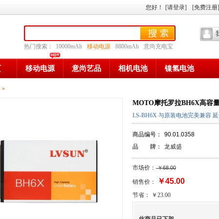
您好
！
[请登录]
[免费注册
热门搜索：
10000mAh
移动电源
8800mAh
意尚充电宝
页
移动电源
意尚艺品
相机电池
镍氢电池
»
MOTO摩托罗拉BH6X高容
LS-BH6X 与原装电池完美兼容 
商品编号：
90.01.0358
品 牌：
龙威盛
市场价：
￥68.00
￥45.00
销售价：
节省： ￥23.00