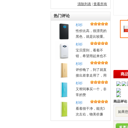
清除列表
|
查看所有
热门评论
杉杉
性价比高，很漂亮的
黑色，就是比较重。
杉杉
宝贝受到，看着不
错，希望用起来也不
错！昨天晚上定的，
杉杉
今天中午就送来了
评价晚了，到了就直
商
接出差拿走用了，用
着很好，好评
杉杉
又帮同事买一个，非
常的赞
商品评论
杉杉
看着很干净，能充5
如果您
次左右，物美价廉