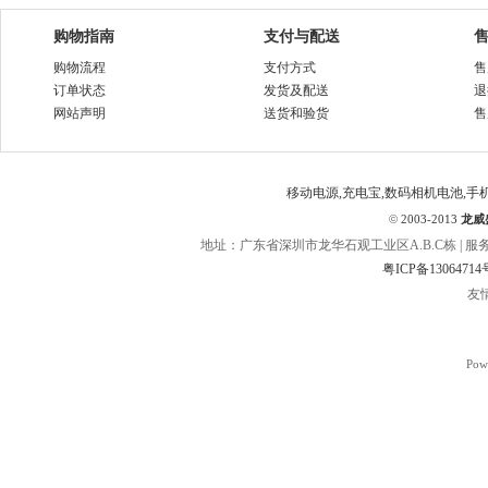
购物指南
支付与配送
购物流程
支付方式
售
订单状态
发货及配送
退
网站声明
送货和验货
售
移动电源,充电宝,数码相机电池,手
©
2003-2013
龙威
地址：广东省深圳市龙华石观工业区A.B.C栋 | 服务热线：400
粤ICP备13064714
友
Pow