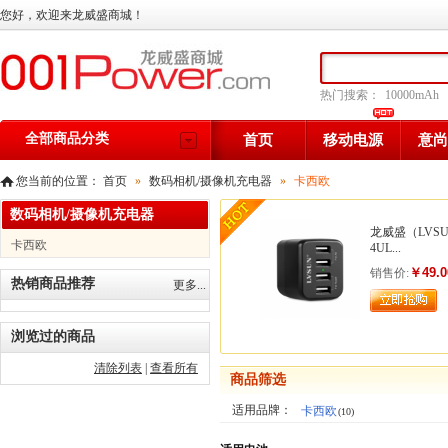
您好，欢迎来龙威盛商城！
热门搜索：
10000mAh
全部商品分类
首页
移动电源
意尚
您当前的位置：
首页
»
数码相机/摄像机充电器
»
卡西欧
数码相机/摄像机充电器
龙威盛（LVS
卡西欧
4UL...
￥49.0
销售价:
热销商品推荐
更多...
浏览过的商品
清除列表
|
查看所有
商品筛选
适用品牌：
卡西欧
(10)