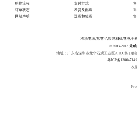
购物流程
支付方式
售
订单状态
发货及配送
退
网站声明
送货和验货
售
移动电源,充电宝,数码相机电池,手
©
2003-2013
龙威
地址：广东省深圳市龙华石观工业区A.B.C栋 | 服务热线：400
粤ICP备13064714
友
Pow