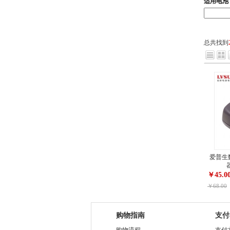
适用电池
总共找到
爱普生数
￥45.0
￥68.00
购物指南
支付