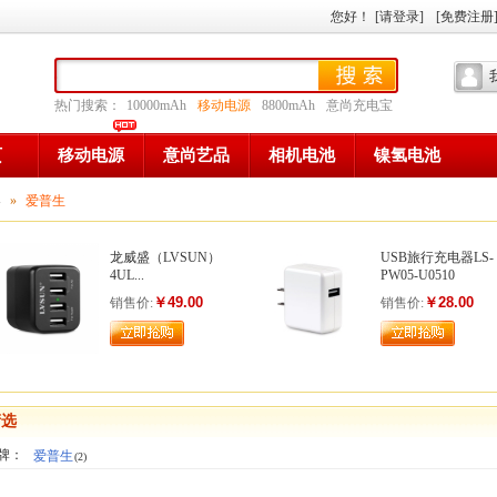
您好
！
[请登录]
[免费注册
热门搜索：
10000mAh
移动电源
8800mAh
意尚充电宝
页
移动电源
意尚艺品
相机电池
镍氢电池
器
»
爱普生
龙威盛（LVSUN）
USB旅行充电器LS-
4UL...
PW05-U0510
￥49.00
￥28.00
销售价:
销售价:
筛选
牌：
爱普生
(2)