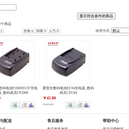
2
个商品
价格
销量
人气
排序方式:
码电池P2000/EU97充电
爱普生数码电池EU94充电器_数码
器_数码易充CP2000
易充CEU94
0
￥45.00
￥68.00
与配送
售后服务
帮助中心