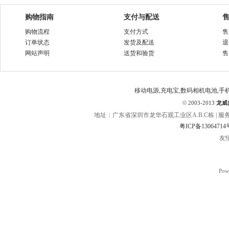
购物指南
支付与配送
购物流程
支付方式
售
订单状态
发货及配送
退
网站声明
送货和验货
售
移动电源,充电宝,数码相机电池,手
©
2003-2013
龙威
地址：广东省深圳市龙华石观工业区A.B.C栋 | 服务热线：400
粤ICP备13064714
友
Pow