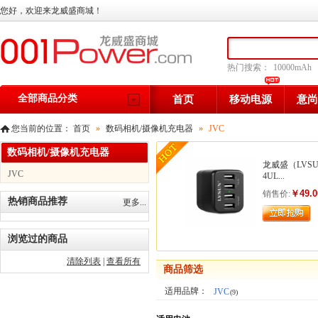
您好，欢迎来龙威盛商城！
热门搜索：
10000mAh
全部商品分类
首页
移动电源
意尚
您当前的位置：
首页
»
数码相机/摄像机充电器
»
JVC
数码相机/摄像机充电器
龙威盛（LVS
JVC
4UL...
￥49.0
销售价:
热销商品推荐
更多...
浏览过的商品
清除列表
|
查看所有
商品筛选
适用品牌：
JVC
(9)