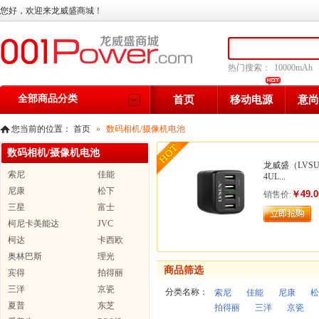
您好，欢迎来龙威盛商城！
热门搜索：
10000mAh
全部商品分类
首页
移动电源
意尚
您当前的位置：
首页
»
数码相机/摄像机电池
数码相机/摄像机电池
龙威盛（LVS
索尼
佳能
4UL...
尼康
松下
￥49.0
销售价:
三星
富士
柯尼卡美能达
JVC
柯达
卡西欧
奥林巴斯
理光
商品筛选
宾得
拍得丽
三洋
京瓷
分类名称：
索尼
佳能
尼康
松
夏普
东芝
拍得丽
三洋
京瓷