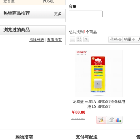
爱普生
POS机
容量
热销商品推荐
更多...
浏览过的商品
总共找到
1
个商品
价格
销量
清除列表
|
查看所有
龙威盛 三星IA-BP85ST摄像机电
池 LS-BP85ST
￥80.00
￥124.00
购物指南
支付与配送