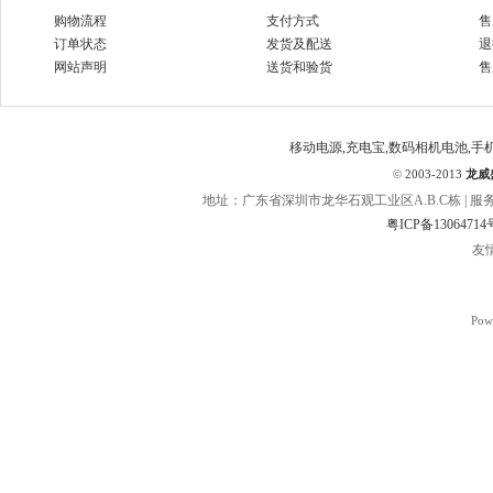
购物流程
支付方式
售
订单状态
发货及配送
退
网站声明
送货和验货
售
移动电源,充电宝,数码相机电池,手
©
2003-2013
龙威
地址：广东省深圳市龙华石观工业区A.B.C栋 | 服务热线：400
粤ICP备13064714
友
Pow