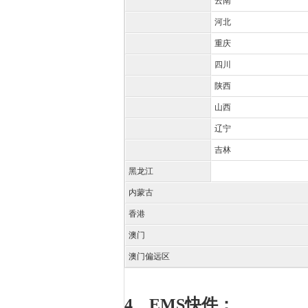
云南
河北
重庆
四川
陕西
山西
辽宁
吉林
黑龙江
内蒙古
香港
澳门
澳门偏远区
4、EMS
快件：