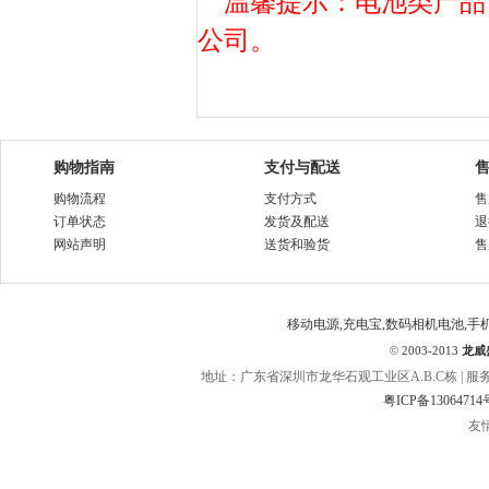
温馨提示：电池类产品
公司。
购物指南
支付与配送
购物流程
支付方式
售
订单状态
发货及配送
退
网站声明
送货和验货
售
移动电源,充电宝,数码相机电池,手
©
2003-2013
龙威
地址：广东省深圳市龙华石观工业区A.B.C栋 | 服务热线：400
粤ICP备13064714
友