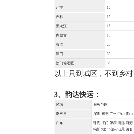
辽宁
15
吉林
15
黑龙江
15
内蒙古
15
香港
20
澳门
30
澳门偏远区
36
以上只到城区，不到乡村
3、韵达快运：
区域
服务范围
珠三角
深圳.东莞.广州.中山.佛山
广东
珠海.江门.肇庆.清远.河源.
揭阳.潮州.汕头.汕尾.茂名.