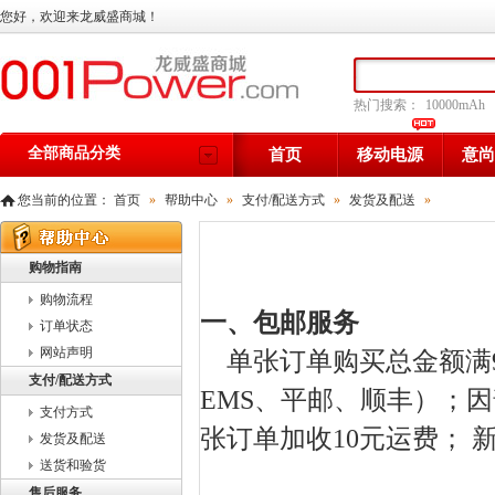
您好，欢迎来龙威盛商城！
热门搜索：
10000mAh
全部商品分类
首页
移动电源
意尚
您当前的位置：
首页
»
帮助中心
»
支付/配送方式
»
发货及配送
»
购物指南
购物流程
一、包邮服务
订单状态
网站声明
单张订单购买总金额满9
支付/配送方式
EMS、平邮、顺丰）；
支付方式
张订单加收10元运费； 
发货及配送
送货和验货
售后服务