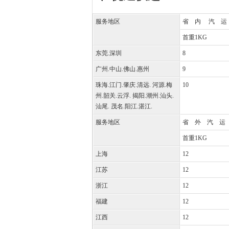
服务地区
省 内 汽 运
首重1KG
东莞.深圳
8
广州.中山.佛山.惠州
9
珠海.江门.肇庆.清远. 河源.梅
10
州.韶关.云浮. 揭阳.潮州.汕头.
汕尾. 茂名.阳江.湛江.
服务地区
省 外 汽 运
首重1KG
上海
12
江苏
12
浙江
12
福建
12
江西
12