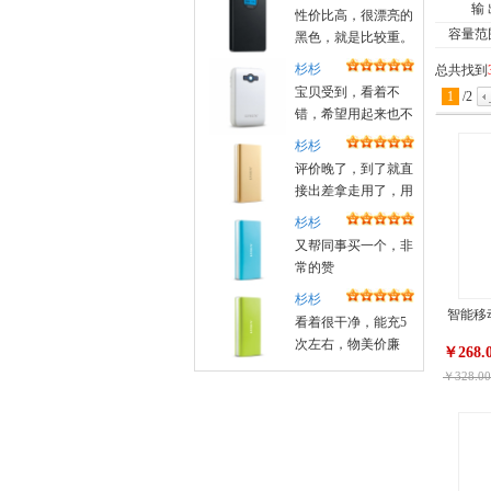
输
性价比高，很漂亮的
容量范
黑色，就是比较重。
杉杉
总共找到
宝贝受到，看着不
1
/
2
错，希望用起来也不
错！昨天晚上定的，
杉杉
今天中午就送来了
评价晚了，到了就直
接出差拿走用了，用
着很好，好评
杉杉
又帮同事买一个，非
常的赞
杉杉
智能移动
看着很干净，能充5
次左右，物美价廉
￥268.
￥328.00