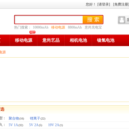
您好
！
[请登录]
[免费注册
热门搜索：
10000mAh
移动电源
8800mAh
意尚充电宝
页
移动电源
意尚艺品
相机电池
镍氢电池
电源
筛选
型：
聚合物
锂离子
(16)
(22)
 入：
5V 1A
5V 2A
19V 2A
(32)
(5)
(1)