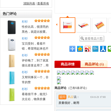
清除列表
|
查看所有
热门评论
杉杉
性价比高，很漂亮的
黑色，就是比较重。
杉杉
宝贝受到，看着不
错，希望用起来也不
错！昨天晚上定的，
杉杉
今天中午就送来了
评价晚了，到了就直
商品详情
商品评论 (
6
)
接出差拿走用了，用
着很好，好评
杉杉
又帮同事买一个，非
常的赞
商品评论
（已有
6
条评论）
杉杉
看着很干净，能充5
提问
风云
说：
13-11-21 17:03
次左右，物美价廉
质量很好，耐用