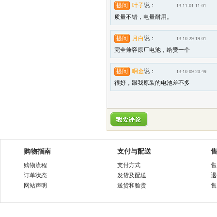
提问
叶子
说：
13-11-01 11:01
质量不错，电量耐用。
提问
月白
说：
13-10-29 19:01
完全兼容原厂电池，给赞一个
提问
啊金
说：
13-10-09 20:49
很好，跟我原装的电池差不多
购物指南
支付与配送
购物流程
支付方式
售
订单状态
发货及配送
退
网站声明
送货和验货
售