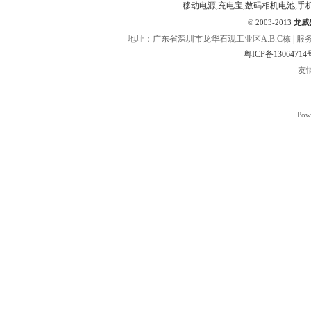
移动电源,充电宝,数码相机电池,手
©
2003-2013
龙威
地址：广东省深圳市龙华石观工业区A.B.C栋 | 服务热线：400
粤ICP备13064714
友
Pow