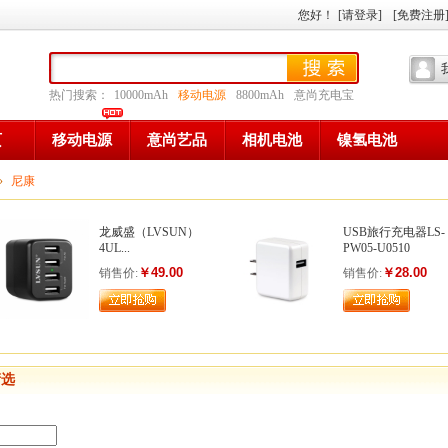
您好
！
[请登录]
[免费注册
热门搜索：
10000mAh
移动电源
8800mAh
意尚充电宝
页
移动电源
意尚艺品
相机电池
镍氢电池
»
尼康
龙威盛（LVSUN）
USB旅行充电器LS-
4UL...
PW05-U0510
￥49.00
￥28.00
销售价:
销售价:
筛选