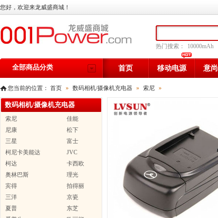
您好，欢迎来龙威盛商城！
热门搜索：
10000mAh
全部商品分类
首页
移动电源
意尚
您当前的位置：
首页
»
数码相机/摄像机充电器
»
索尼
»
数码相机/摄像机充电器
索尼
佳能
尼康
松下
三星
富士
柯尼卡美能达
JVC
柯达
卡西欧
奥林巴斯
理光
宾得
拍得丽
三洋
京瓷
夏普
东芝