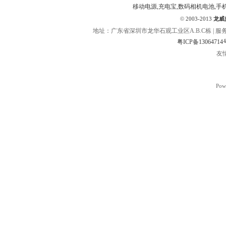
移动电源,充电宝,数码相机电池,手
©
2003-2013
龙威
地址：广东省深圳市龙华石观工业区A.B.C栋 | 服务热线：400
粤ICP备13064714
友
Pow