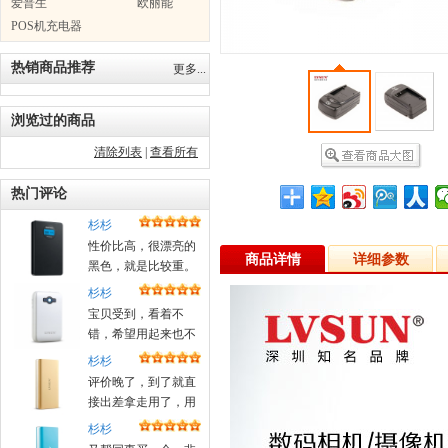
爱普生
欧丽能
POS机充电器
热销商品推荐
更多...
浏览过的商品
清除列表
|
查看所有
热门评论
杉杉
性价比高，很漂亮的
商品详情
详细参数
黑色，就是比较重。
杉杉
宝贝受到，看着不
错，希望用起来也不
错！昨天晚上定的，
杉杉
今天中午就送来了
评价晚了，到了就直
接出差拿走用了，用
着很好，好评
杉杉