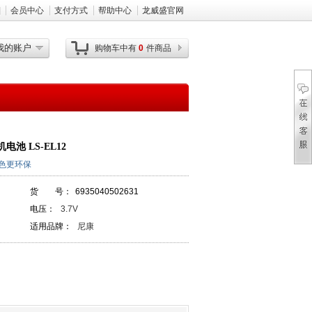
]
会员中心
支付方式
帮助中心
龙威盛官网
我的账户
购物车中有
0
件商品
电池 LS-EL12
绿色更环保
货 号：
6935040502631
电压：
3.7V
适用品牌：
尼康