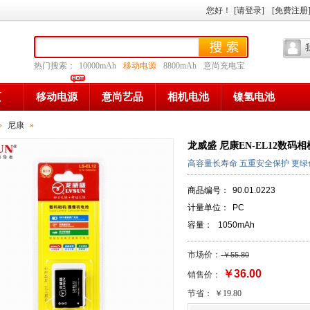
您好
！
[请登录]
[免费注册
热门搜索：
10000mAh
移动电源
8800mAh
意尚充电宝
页
移动电源
意尚艺品
相机电池
镍氢电池
»
尼康
»
龙威盛 尼康EN-EL12数码相机
高容量长寿命 五重安全保护 更
商品编号：
90.01.0223
计量单位：
PC
容量：
1050mAh
市场价：
￥55.80
￥36.00
销售价：
节省： ￥19.80