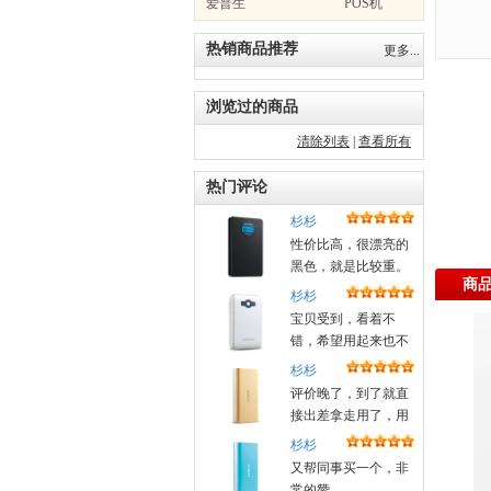
爱普生
POS机
热销商品推荐
更多...
浏览过的商品
清除列表
|
查看所有
热门评论
杉杉
性价比高，很漂亮的
黑色，就是比较重。
商
杉杉
宝贝受到，看着不
错，希望用起来也不
错！昨天晚上定的，
杉杉
今天中午就送来了
评价晚了，到了就直
接出差拿走用了，用
着很好，好评
杉杉
又帮同事买一个，非
常的赞