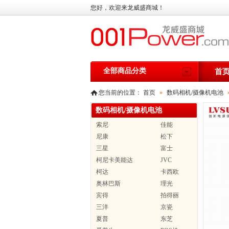
您好，欢迎来龙威盛商城！
全部商品分类
首
您当前的位置：
首页
»
数码相机/摄像机电池
数码相机/摄像机电池
索尼
佳能
尼康
松下
三星
富士
柯尼卡美能达
JVC
柯达
卡西欧
奥林巴斯
理光
宾得
拍得丽
三洋
京瓷
夏普
东芝